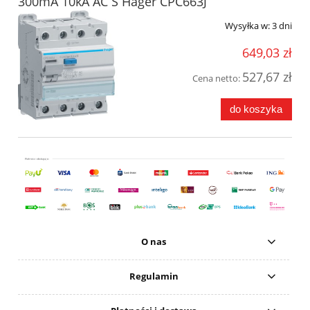
300mA 10kA AC S Hager CPC663J
Wysyłka w:
3 dni
649,03 zł
527,67 zł
Cena netto:
do koszyka
O nas
Regulamin