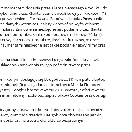
ę z momentem dodania przez Klienta pierwszego Produktu do
ykonaniu przez Klienta łącznie dwóch kolejnych kroków – (1)
go po wypełnieniu Formularza Zamówienia pola „
Potwierdź
ch danych (w tym celu należy kierować się wyświetlanymi
mularzu Zamówienia niezbędne jest podanie przez Klienta
 numer domu/mieszkania, kod pocztowy, miejscowość, kraj),
mowy Sprzedaży: Produkt/y, ilość Produktu/ów, miejsce i
nsumentami niezbędne jest także podanie nazwy firmy oraz
az ma charakter jednorazowy i ulega zakończeniu z chwilą
a składania Zamówienia za jego pośrednictwem przez
, którym posługuje się Usługodawca: (1) komputer, laptop
onicznej; (3) przeglądarka internetowa: Mozilla Firefox w
wyższej, Google Chrome w wersji 23.0. i wyższej, Safari w wersji
rce internetowej możliwości zapisu plików Cookies oraz obsługi
ób zgodny z prawem i dobrymi obyczajami mając na uwadze
dawcy oraz osób trzecich. Usługobiorca obowiązany jest do
 dostarczania treści o charakterze bezprawnym.