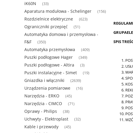
iK60N
(33)
Aparatura modułowa - Schelinger
(156)
Rozdzielnice elektryczne
(623)
REGULAMI
Ograniczniki przepięć
(51)
GRUPAELE
Automatyka domowa i przemysłowa -
SPIS TREŚC
F&F
(350)
Automatyka przemysłowa
(409)
Puszki podłogowe Hager
(349)
POS
Puszki podłogowe - Altira
(3)
USŁ
WAR
Puszki instalacyjne - Simet
(19)
SPO
Gniazdka i włączniki
(2639)
KOS
Urządzenia pomiarowe
(16)
REK
Narzędzia - ERKO
POZ
(45)
PRA
Narzędzia - CIMCO
(71)
POS
Oprawy - Philips
(38)
POS
Uchwyty - Elektroplast
(32)
WZÓ
Kable i przewody
(45)