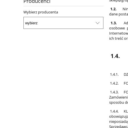
Producenci
1.2.
Nin
Wybierz producenta
dane posta
1.3.
Ad
osobowe p
Interneto
ich treść o
1
.
4.
1.4.1. DZI
1.4.2. FOR
1.4.3. FOR
Zamówienia
sposobu do
1.4.4. KLI
obowiązują
nieposiada
Sprzedawc