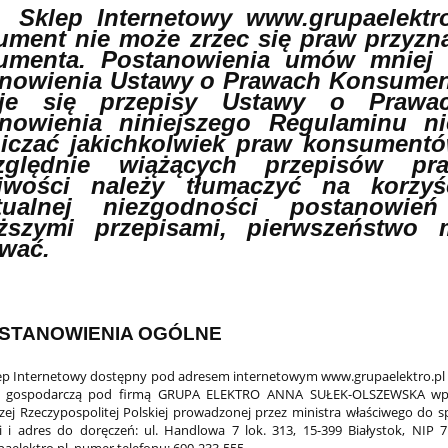
Sklep Internetowy www.grupaelekt
ment nie może zrzec się praw przyz
umenta. Postanowienia umów mniej 
nowienia Ustawy o Prawach Konsument
uje się przepisy Ustawy o Prawa
anowienia niniejszego Regulaminu n
iczać jakichkolwiek praw konsument
zględnie wiążących przepisów pr
liwości należy tłumaczyć na korz
tualnej niezgodności postanowie
ższymi przepisami, pierwszeństwo 
wać.
STANOWIENIA OGÓLNE
p Internetowy dostępny pod adresem internetowym www.grupaelektro.p
ść gospodarczą pod firmą GRUPA ELEKTRO ANNA SUŁEK-OLSZEWSKA wpisan
ej Rzeczypospolitej Polskiej prowadzonej przez ministra właściwego do 
ci i adres do doręczeń: ul. Handlowa 7 lok. 313, 15-399 Białystok, NIP
aelektro.pl, numer telefonu: 690-233-555.