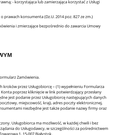
wną; - korzystająca lub zamierzająca korzystać z Usługi
prawach konsumenta (Dz.U. 2014 poz. 827 ze zm.)
ówienia i zmierzające bezpośrednio do zawarcia Umowy
OWYM
Formularz Zamówienia.
ch kroków przez Usługobiorcę – (1) wypełnieniu Formularza
 Konta poprzez kliknięcie w link potwierdzający przesłany
będne jest podanie przez Usługobiorcę następujących danych
ocztowy, miejscowość, kraj), adres poczty elektronicznej,
sumentami niezbędne jest także podanie nazwy firmy oraz
zony. Usługobiorca ma możliwość, w każdej chwili i bez
o żądania do Usługodawcy, w szczególności za pośrednictwem
 Towarowa 1, 15-007 Białystok.