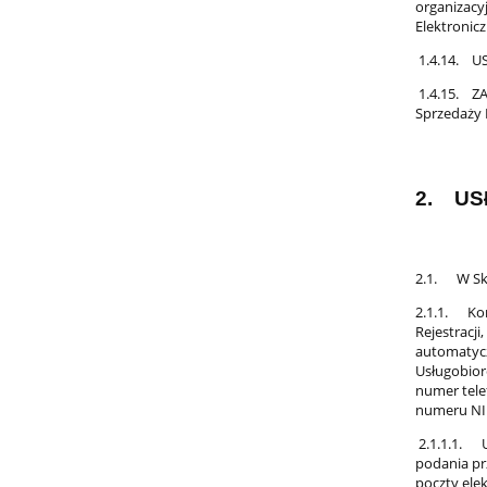
organizacy
Elektronicz
1.4.14. US
1.4.15. ZA
Sprzedaży 
2. US
2.1. W Skl
2.1.1. Kon
Rejestracji,
automatycz
Usługobior
numer tele
numeru NI
2.1.1.1. U
podania pr
poczty elek