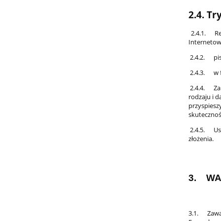
2.4. T
2.4.1. Re
Internetow
2.4.2. pise
2.4.3. w f
2.4.4. Zale
rodzaju i d
przyspiesz
skutecznoś
2.4.5. Ust
złożenia.
3. WA
3.1. Zawar