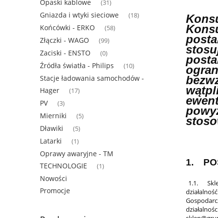
Opaski kablowe
(31)
Gniazda i wtyki sieciowe
(18)
Konsu
Kons
Końcówki - ERKO
(58)
posta
Złączki - WAGO
(99)
stos
Zaciski - ENSTO
(0)
post
Źródła światła - Philips
(10)
ogran
bezw
Stacje ładowania samochodów -
wątp
Hager
(17)
ewen
PV
(3)
powy
Mierniki
(5)
stoso
Dławiki
(5)
Latarki
(1)
Oprawy awaryjne - TM
1. PO
TECHNOLOGIE
(1)
Nowości
1.1. Skle
Promocje
działalno
Gospodarcz
działalnoś
sklep@grup