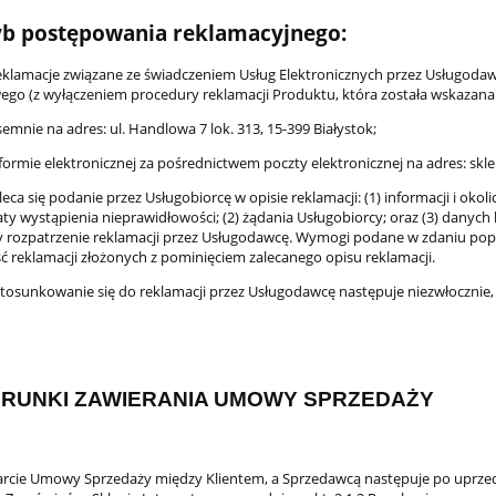
ryb postępowania reklamacyjnego:
klamacje związane ze świadczeniem Usług Elektronicznych przez Usługodawc
ego (z wyłączeniem procedury reklamacji Produktu, która została wskazana 
mnie na adres: ul. Handlowa 7 lok. 313, 15-399 Białystok;
ormie elektronicznej za pośrednictwem poczty elektronicznej na adres: skl
ca się podanie przez Usługobiorcę w opisie reklamacji: (1) informacji i oko
aty wystąpienia nieprawidłowości; (2) żądania Usługobiorcy; oraz (3) danych
y rozpatrzenie reklamacji przez Usługodawcę. Wymogi podane w zdaniu popr
ć reklamacji złożonych z pominięciem zalecanego opisu reklamacji.
osunkowanie się do reklamacji przez Usługodawcę następuje niezwłocznie, ni
RUNKI ZAWIERANIA UMOWY SPRZEDAŻY
cie Umowy Sprzedaży między Klientem, a Sprzedawcą następuje po uprzed