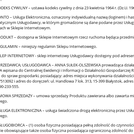
EKS CYWILNY – ustawa kodeks cywilny z dnia 23 kwietnia 1964 r. (Dz.U. 1964 
TO – Usługa Elektroniczna, oznaczony indywidualną nazwą (loginem) i ha
atycznym Usługodawcy, w którym gromadzone są dane podane przez Usługob
ch w Sklepie Internetowym.
ODUKT – dostępna w Sklepie Internetowym rzecz ruchoma będąca przedm
ULAMIN – niniejszy regulamin Sklepu Internetowego.
LEP INTERNETOWY - sklep internetowy Usługodawcy dostępny pod adresem
PRZEDAWCA; USŁUGODAWCA – ANNA SUŁEK-OLSZEWSKA prowadząca działal
wpisana do Centralnej Ewidencji i Informacji o Działalności Gospodarczej R
 do spraw gospodarki, posiadający: adres miejsca wykonywania działalności: 
13092 i adres do doręczeń: ul. Handlowa 7 lok. 313, 15-399 Białystok, adres
90-233-555.
MOWA SPRZEDAŻY – umowa sprzedaży Produktu zawierana albo zawarta mię
ego.
ŁUGA ELEKTRONICZNA – usługa świadczona drogą elektroniczną przez Usłu
ego.
ŁUGOBIORCA – (1) osoba fizyczna posiadająca pełną zdolność do czynności
e obowiązujące także osoba fizyczna posiadająca ograniczoną zdolność do 