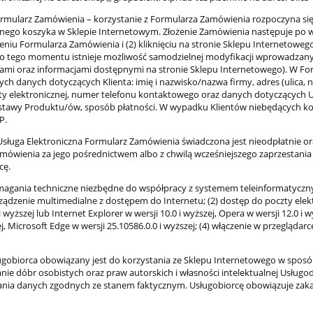
mularz Zamówienia – korzystanie z Formularza Zamówienia rozpoczyna si
znego koszyka w Sklepie Internetowym. Złożenie Zamówienia następuje po w
eniu Formularza Zamówienia i (2) kliknięciu na stronie Sklepu Internetowe
do tego momentu istnieje możliwość samodzielnej modyfikacji wprowadzany
mi oraz informacjami dostępnymi na stronie Sklepu Internetowego). W For
ych danych dotyczących Klienta: imię i nazwisko/nazwa firmy, adres (ulica,
ty elektronicznej, numer telefonu kontaktowego oraz danych dotyczących U
tawy Produktu/ów, sposób płatności. W wypadku Klientów niebędących ko
P.
sługa Elektroniczna Formularz Zamówienia świadczona jest nieodpłatnie or
amówienia za jego pośrednictwem albo z chwilą wcześniejszego zaprzestani
cę.
ania techniczne niezbędne do współpracy z systemem teleinformatycznym
ządzenie multimedialne z dostępem do Internetu; (2) dostęp do poczty elektr
 i wyższej lub Internet Explorer w wersji 10.0 i wyższej, Opera w wersji 12.0 i 
ej, Microsoft Edge w wersji 25.10586.0.0 i wyższej; (4) włączenie w przegląda
gobiorca obowiązany jest do korzystania ze Sklepu Internetowego w spos
ie dóbr osobistych oraz praw autorskich i własności intelektualnej Usługo
ia danych zgodnych ze stanem faktycznym. Usługobiorcę obowiązuje zakaz