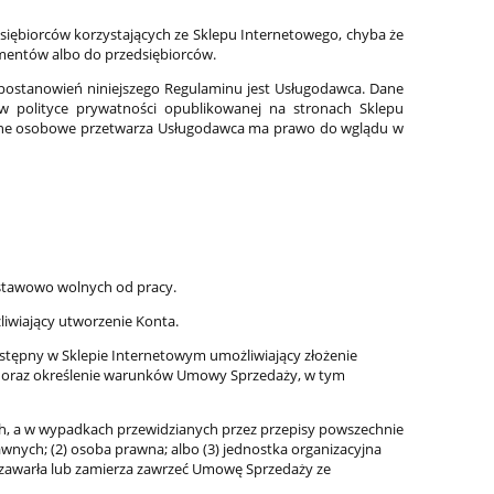
siębiorców korzystających ze Sklepu Internetowego, chyba że
umentów albo do przedsiębiorców.
postanowień niniejszego Regulaminu jest Usługodawca. Dane
w polityce prywatności opublikowanej na stronach Sklepu
dane osobowe przetwarza Usługodawca ma prawo do wglądu w
stawowo wolnych od pracy.
wiający utworzenie Konta.
ępny w Sklepie Internetowym umożliwiający złożenie
a oraz określenie warunków Umowy Sprzedaży, w tym
ch, a w wypadkach przewidzianych przez przepisy powszechnie
wnych; (2) osoba prawna; albo (3) jednostka organizacyjna
a zawarła lub zamierza zawrzeć Umowę Sprzedaży ze