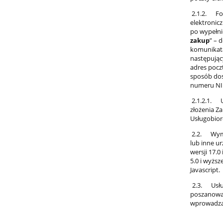
2.1.2. For
elektronic
po wypełni
zakup
” – 
komunikata
następując
adres pocz
sposób dos
numeru NI
2.1.2.1. U
złożenia Z
Usługobior
2.2. Wymag
lub inne ur
wersji 17.0
5.0 i wyższ
Javascript.
2.3. Usłu
poszanowan
wprowadzan