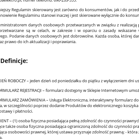
iejszy Regulamin skierowany jest zarówno do konsumentów, jak i do przed
nowienie Regulaminu stanowi inaczej i jest skierowane wyłącznie do kons
ministratorem danych osobowych przetwarzanych w związku z realizacją 
rzetwarzane są w celach, w zakresie i w oparciu o zasady wskazane 
wego. Podanie danych osobowych jest dobrowolne. Każda osoba, której 
raz prawo do ich aktualizacji i poprawiania.
Definicje:
EŃ ROBOCZY – jeden dzień od poniedziałku do piątku z wyłączeniem dni u
MULARZ REJESTRACJI – formularz dostępny w Sklepie Internetowym umożli
MULARZ ZAMÓWIENIA – Usługa Elektroniczna, interaktywny formularz dost
, w szczególności poprzez dodanie Produktów do elektronicznego koszyk
stawy i płatności.
ENT – (1) osoba fizyczna posiadająca pełną zdolność do czynności prawny
ce także osoba fizyczna posiadająca ograniczoną zdolność do czynności pra
jąca osobowości prawnej, której ustawa przyznaje zdolność prawną; - któr
ą.