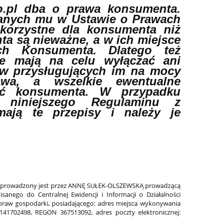
ro.pl dba o prawa konsumenta.
nanych mu w Ustawie o Prawach
korzystne dla konsumenta niż
a są nieważne, a w ich miejsce
ch Konsumenta. Dlatego też
ie mają na celu wyłączać ani
ów przysługujących im na mocy
awa, a wszelkie ewentualne
yść konsumenta. W przypadku
ń niniejszego Regulaminu z
mają te przepisy i należy je
l prowadzony jest przez ANNĘ SUŁEK-OLSZEWSKĄ prowadzącą
ego do Centralnej Ewidencji i Informacji o Działalności
spraw gospodarki, posiadającego: adres miejsca wykonywania
 7141702498, REGON 367513092, adres poczty elektronicznej: