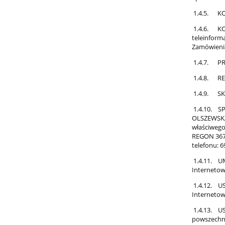
1.4.5. KOD
1.4.6. KON
teleinform
Zamówienia
1.4.7. PR
1.4.8. REG
1.4.9. SK
1.4.10. S
OLSZEWSKA 
właściwego
REGON 3675
telefonu: 6
1.4.11. U
Internetow
1.4.12. US
Internetow
1.4.13. US
powszechni