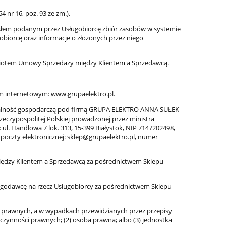
nr 16, poz. 93 ze zm.).
słem podanym przez Usługobiorcę zbiór zasobów w systemie
iorcę oraz informacje o złożonych przez niego
iotem Umowy Sprzedaży między Klientem a Sprzedawcą.
 internetowym: www.grupaelektro.pl.
ność gospodarczą pod firmą GRUPA ELEKTRO ANNA SUŁEK-
zeczypospolitej Polskiej prowadzonej przez ministra
ul. Handlowa 7 lok. 313, 15-399 Białystok, NIP 7147202498,
 poczty elektronicznej: sklep@grupaelektro.pl, numer
dzy Klientem a Sprzedawcą za pośrednictwem Sklepu
godawcę na rzecz Usługobiorcy za pośrednictwem Sklepu
 prawnych, a w wypadkach przewidzianych przez przepisy
czynności prawnych; (2) osoba prawna; albo (3) jednostka