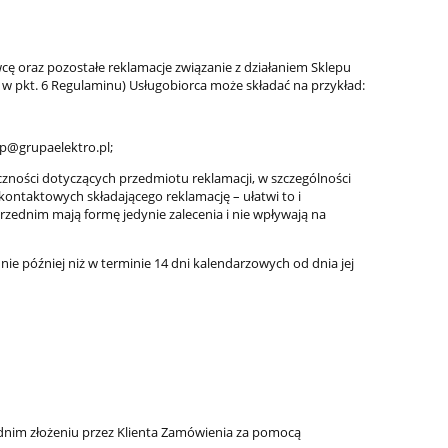
ę oraz pozostałe reklamacje związanie z działaniem Sklepu
w pkt. 6 Regulaminu) Usługobiorca może składać na przykład:
ep@grupaelektro.pl;
liczności dotyczących przedmiotu reklamacji, w szczególności
 kontaktowych składającego reklamację – ułatwi to i
zednim mają formę jedynie zalecenia i nie wpływają na
e później niż w terminie 14 dni kalendarzowych od dnia jej
nim złożeniu przez Klienta Zamówienia za pomocą