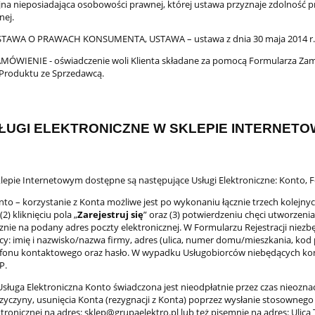
jna nieposiadająca osobowości prawnej, której ustawa przyznaje zdolność pra
nej.
TAWA O PRAWACH KONSUMENTA, USTAWA – ustawa z dnia 30 maja 2014 r. o 
MÓWIENIE - oświadczenie woli Klienta składane za pomocą Formularza Zam
Produktu ze Sprzedawcą.
ŁUGI ELEKTRONICZNE W SKLEPIE INTERNET
epie Internetowym dostępne są następujące Usługi Elektroniczne: Konto, 
to – korzystanie z Konta możliwe jest po wykonaniu łącznie trzech kolejny
 (2) kliknięciu pola „
Zarejestruj się
” oraz (3) potwierdzeniu chęci utworzenia
nie na podany adres poczty elektronicznej. W Formularzu Rejestracji niez
cy: imię i nazwisko/nazwa firmy, adres (ulica, numer domu/mieszkania, kod p
fonu kontaktowego oraz hasło. W wypadku Usługobiorców niebędących kon
P.
sługa Elektroniczna Konto świadczona jest nieodpłatnie przez czas nieoznac
zyczyny, usunięcia Konta (rezygnacji z Konta) poprzez wysłanie stosowneg
tronicznej na adres: sklep@grupaelektro.pl lub też pisemnie na adres: Ulica