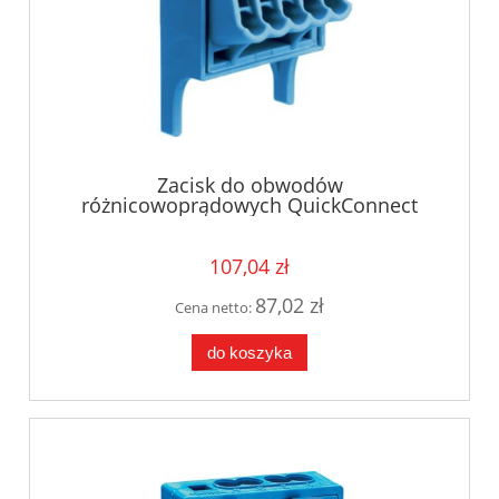
Zacisk do obwodów
różnicowoprądowych QuickConnect
Hager VZ455N
107,04 zł
87,02 zł
Cena netto:
do koszyka