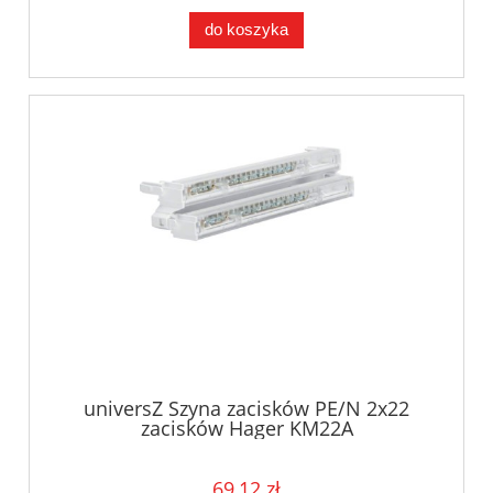
do koszyka
universZ Szyna zacisków PE/N 2x22
zacisków Hager KM22A
69,12 zł