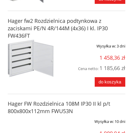
Hager fw2 Rozdzielnica podtynkowa z
zaciskami PE/N 4R/144M (4x36) I kl. IP30
FW436FT
Wysyłka w:
3 dni
1 458,36 zł
1 185,66 zł
Cena netto:
do koszyka
Hager FW Rozdzielnica 108M IP30 II kl p/t
800x800x112mm FWU53N
Wysyłka w:
10 dni