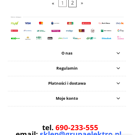
«
1
2
»
O nas
Regulamin
Płatności i dostawa
Moje konto
tel.
690-233-555
email:
sklep@grupaelektro.pl