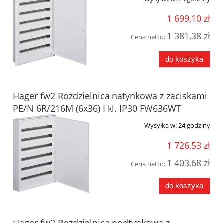
1 699,10 zł
1 381,38 zł
Cena netto:
do koszyka
Hager fw2 Rozdzielnica natynkowa z zaciskami
PE/N 6R/216M (6x36) I kl. IP30 FW636WT
Wysyłka w:
24 godziny
1 726,53 zł
1 403,68 zł
Cena netto:
do koszyka
Hager fw2 Rozdzielnica podtynkowa z