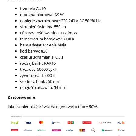
trzonek: GU10
moc znamionowa: 4,9 W
napięcie znamionowe: 220-240 V AC 50/60 Hz
strumień świetlny: 550 lm
efektywność świetlna: 112 lm/W
temperatura barwowa: 3000 K
barwa światła: ciepła biała
kod barwy: 830
czas uruchamiania: 0,5 s
rodzaj banki: PAR16
trwałość: 50000 cykli
żywotność: 15000 h
średnica banki: 50 mm
długość całkowita: 54 mm
Zastosowanie:
Jako zamiennik żarówki halogenowej o mocy 50W.