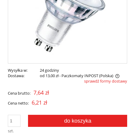
Wysyłka w:
24 godziny
Dostawa:
od 13,00 zł
- Paczkomaty INPOST
(Polska)
sprawdź formy dostawy
Cena nie zawiera ewentualnych kosztów płatności
7,64 zł
Cena brutto:
6,21 zł
Cena netto:
do koszyka
szt.