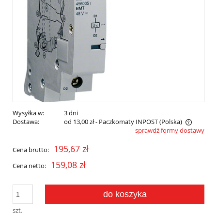
Wysyłka w:
3 dni
Dostawa:
od 13,00 zł
- Paczkomaty INPOST
(Polska)
sprawdź formy dostawy
Cena nie zawiera ewentualnych kosztów płatności
195,67 zł
Cena brutto:
159,08 zł
Cena netto:
do koszyka
szt.