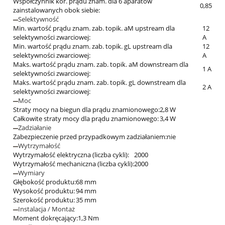
Współczynnik kor. prądu znam. dla 6 aparatów
0,85
zainstalowanych obok siebie:
Selektywność
Min. wartość prądu znam. zab. topik. aM upstream dla
12
selektywności zwarciowej:
A
Min. wartość prądu znam. zab. topik. gL upstream dla
12
selektywności zwarciowej:
A
Maks. wartość prądu znam. zab. topik. aM downstream dla
1 A
selektywności zwarciowej:
Maks. wartość prądu znam. zab. topik. gL downstream dla
2 A
selektywności zwarciowej:
Moc
Straty mocy na biegun dla prądu znamionowego:
2,8 W
Całkowite straty mocy dla prądu znamionowego:
3,4 W
Zadziałanie
Zabezpieczenie przed przypadkowym zadziałaniem:
nie
Wytrzymałość
Wytrzymałość elektryczna (liczba cykli):
2000
Wytrzymałość mechaniczna (liczba cykli):
2000
Wymiary
Głębokość produktu:
68 mm
Wysokość produktu:
94 mm
Szerokość produktu:
35 mm
Instalacja / Montaż
Moment dokręcający:
1,3 Nm