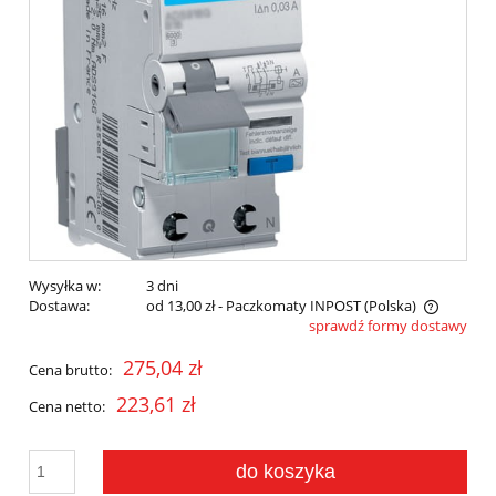
Wysyłka w:
3 dni
Dostawa:
od 13,00 zł
- Paczkomaty INPOST
(Polska)
sprawdź formy dostawy
Cena nie zawiera ewentualnych kosztów płatności
275,04 zł
Cena brutto:
223,61 zł
Cena netto:
do koszyka