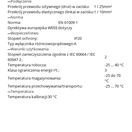
Podłączenie
Przekrój przewodu sztywnego (drut) w zacisku:
1 / 25mm²
Przekrój przewodu elastycznego (linka) w zacisku:
1 / 16mm²
Norma
Norma:
EN 61009-1
Dyrektywa europejska WEEE:
dotyczy
Bezpieczeństwo
Stopień ochrony:
IP20
Typ wyłącznika różnicowoprądowego:
A
Warunki użytkowania
Stopień zanieczyszczenia zgodnie z IEC 60664 / IEC
2
60947-2.:
Temperatura robocza:
-25 … 40 °C
Klasa ograniczenia energii I²t.:
3
-25 do 70
Temperatura magazynowania:
°C
Temperatura przechowywania/transportu:
-25 … 70 °C
Temperatura
Temperatura kalibracji:
30 °C