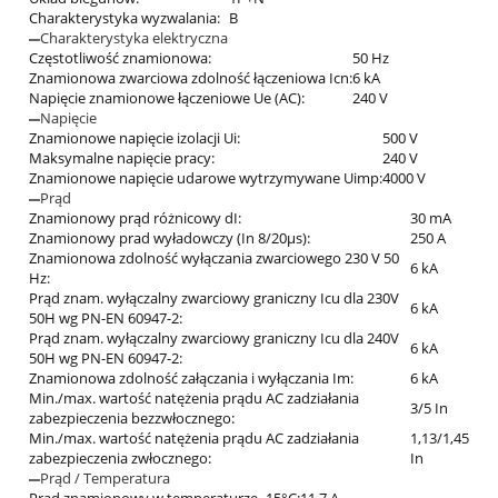
Charakterystyka wyzwalania:
B
Charakterystyka elektryczna
Częstotliwość znamionowa:
50 Hz
Znamionowa zwarciowa zdolność łączeniowa Icn:
6 kA
Napięcie znamionowe łączeniowe Ue (AC):
240 V
Napięcie
Znamionowe napięcie izolacji Ui:
500 V
Maksymalne napięcie pracy:
240 V
Znamionowe napięcie udarowe wytrzymywane Uimp:
4000 V
Prąd
Znamionowy prąd różnicowy dI:
30 mA
Znamionowy prad wyładowczy (In 8/20µs):
250 A
Znamionowa zdolność wyłączania zwarciowego 230 V 50
6 kA
Hz:
Prąd znam. wyłączalny zwarciowy graniczny Icu dla 230V
6 kA
50H wg PN-EN 60947-2:
Prąd znam. wyłączalny zwarciowy graniczny Icu dla 240V
6 kA
50H wg PN-EN 60947-2:
Znamionowa zdolność załączania i wyłączania Im:
6 kA
Min./max. wartość natężenia prądu AC zadziałania
3/5 In
zabezpieczenia bezzwłocznego:
Min./max. wartość natężenia prądu AC zadziałania
1,13/1,45
zabezpieczenia zwłocznego:
In
Prąd / Temperatura