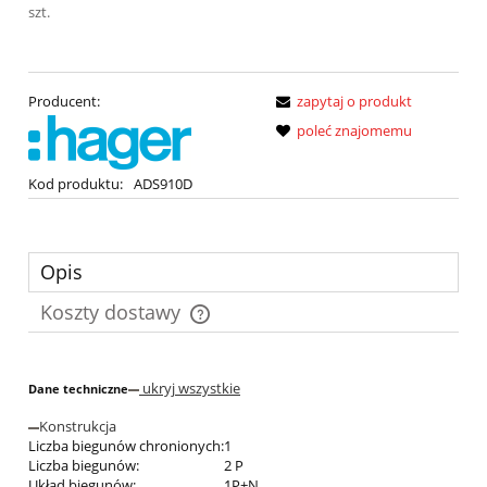
szt.
Producent:
zapytaj o produkt
poleć znajomemu
Kod produktu:
ADS910D
Opis
Koszty dostawy
Cena nie zawiera ewentualnych kosztów płatności
ukryj wszystkie
Dane techniczne
Konstrukcja
Liczba biegunów chronionych:
1
Liczba biegunów:
2 P
Układ biegunów:
1P+N