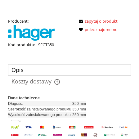
Producent:
zapytaj o produkt
poleć znajomemu
Kod produktu:
SEGT350
Opis
Koszty dostawy
Cena nie zawiera ewentualnych kosztów płatności
Dane techniczne
Długość:
350 mm
Szerokość zainstalowanego produktu:
350 mm
Wysokość zainstalowanego produktu:
250 mm